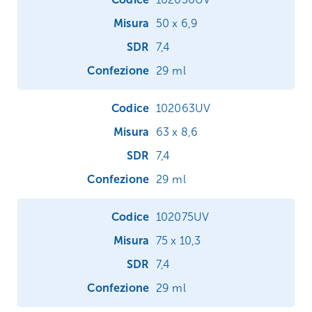
50 x 6,9
7,4
29 ml
102063UV
63 x 8,6
7,4
29 ml
102075UV
75 x 10,3
7,4
29 ml