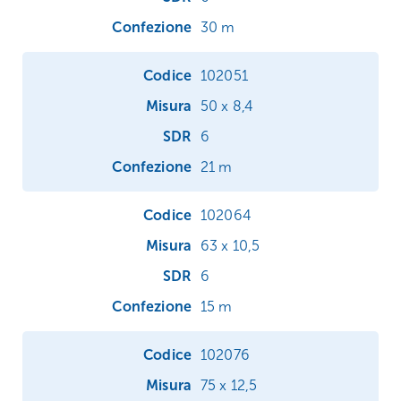
30 m
102051
50 x 8,4
6
21 m
102064
63 x 10,5
6
15 m
102076
75 x 12,5