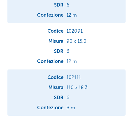
6
12 m
102091
90 x 15,0
6
12 m
102111
110 x 18,3
6
8 m