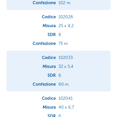
102 m
102026
25 x 4,2
6
75 m
102033
32 x 5,4
6
60 m
102041
40 x 6,7
6