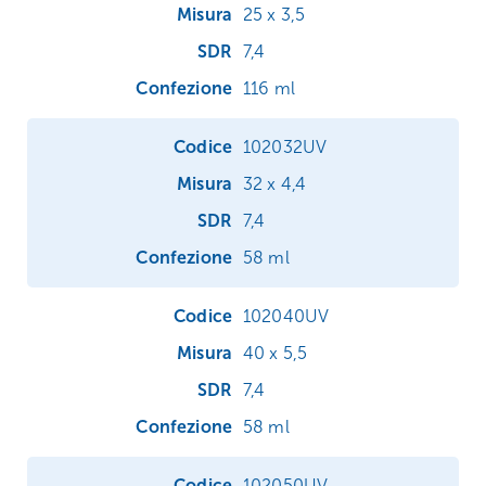
25 x 3,5
7,4
116 ml
102032UV
32 x 4,4
7,4
58 ml
102040UV
40 x 5,5
7,4
58 ml
102050UV