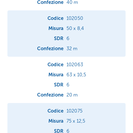
40 m
102050
50 x 8,4
6
32 m
102063
63 x 10,5
6
20 m
102075
75 x 12,5
6