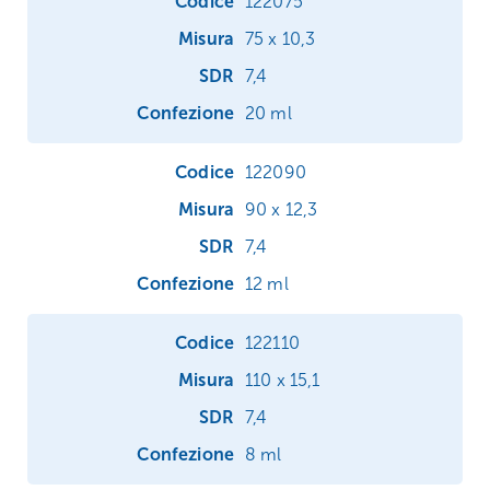
122075
75 x 10,3
7,4
20 ml
122090
90 x 12,3
7,4
12 ml
122110
110 x 15,1
7,4
8 ml