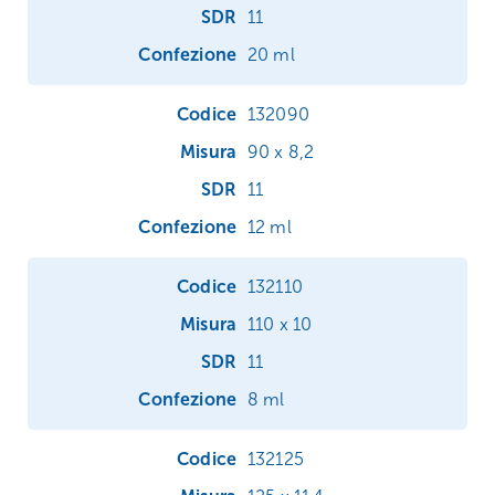
11
20 ml
132090
90 x 8,2
11
12 ml
132110
110 x 10
11
8 ml
132125