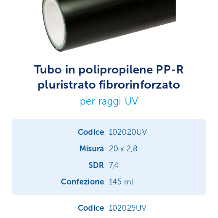
Tubo in polipropilene PP-R
pluristrato fibrorinforzato
per raggi UV
102020UV
20 x 2,8
7,4
145 ml
102025UV