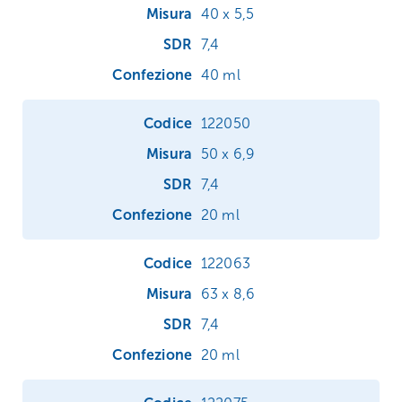
40 x 5,5
7,4
40 ml
122050
50 x 6,9
7,4
20 ml
122063
63 x 8,6
7,4
20 ml