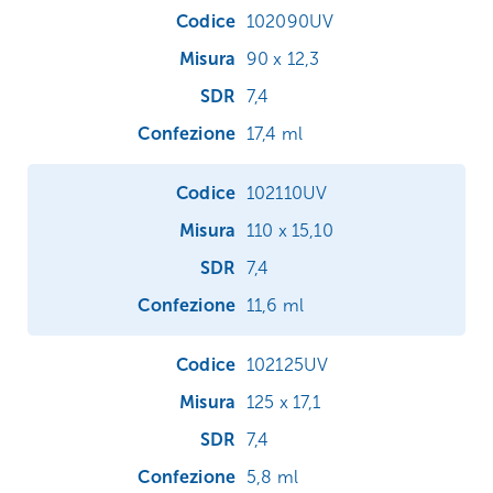
102090UV
90 x 12,3
7,4
17,4 ml
102110UV
110 x 15,10
7,4
11,6 ml
102125UV
125 x 17,1
7,4
5,8 ml