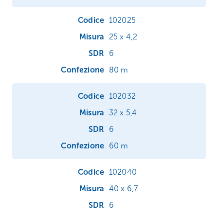
102025
25 x 4,2
6
80 m
102032
32 x 5,4
6
60 m
102040
40 x 6,7
6