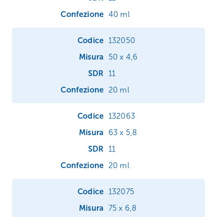
40 ml
132050
50 x 4,6
11
20 ml
132063
63 x 5,8
11
20 ml
132075
75 x 6,8