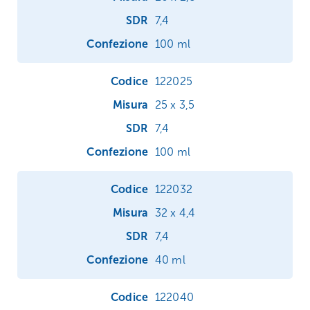
7,4
100 ml
122025
25 x 3,5
7,4
100 ml
122032
32 x 4,4
7,4
40 ml
122040