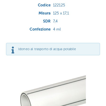
122125
125 x 17,1
7,4
4 ml
Idoneo al trasporto di acqua potabile