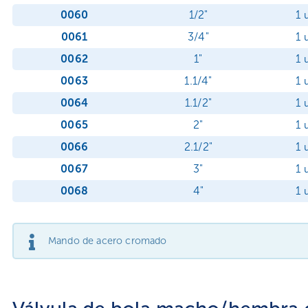
0060
1/2"
1 
0061
3/4"
1 
0062
1"
1 
0063
1.1/4"
1 
0064
1.1/2"
1 
0065
2"
1 
0066
2.1/2"
1 
0067
3"
1 
0068
4"
1 
Mando de acero cromado