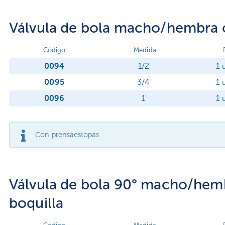
Válvula de bola macho/hembra 
Código
Medida
0094
1/2"
1 
0095
3/4"
1 
0096
1"
1 
Con prensaestopas
Válvula de bola 90° macho/hem
boquilla