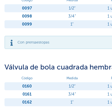
Código
Medida
0097
1/2"
1 
0098
3/4"
1 
0099
1"
1 
Con prensaestopas
Válvula de bola cuadrada hemb
Código
Medida
0160
1/2"
1 
0161
3/4"
1 
0162
1"
1 