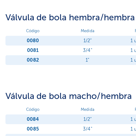
Válvula de bola hembra/hembra
Código
Medida
0080
1/2"
1 
0081
3/4"
1 
0082
1"
1 
Válvula de bola macho/hembra
Código
Medida
0084
1/2"
1 
0085
3/4"
1 