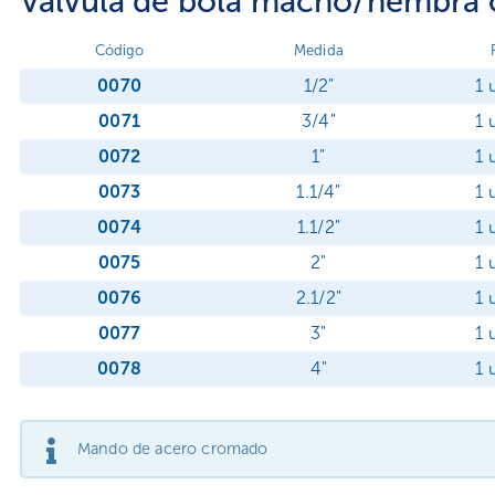
Válvula de bola macho/hembra 
Código
Medida
0070
1/2"
1 
0071
3/4"
1 
0072
1"
1 
0073
1.1/4"
1 
0074
1.1/2"
1 
0075
2"
1 
0076
2.1/2"
1 
0077
3"
1 
0078
4"
1 
Mando de acero cromado